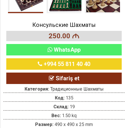
Консульские Шахматы
250.00
M
WhatsApp
+994 55 811 40 40
Sifariş et
Категория:
Традиционные Шахматы
Код:
135
Склад:
19
Вес:
1.50 kq
Размер:
490 x 490 x 25 mm