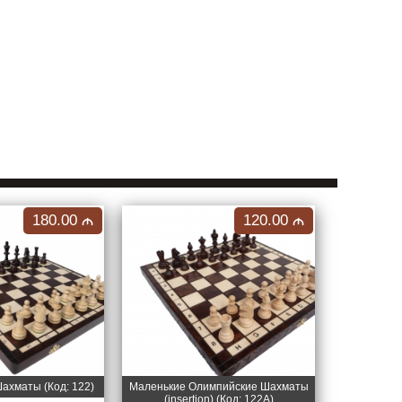
180.00
120.00
M
M
ахматы (Код: 122)
Маленькие Олимпийские Шахматы
(insertion) (Код: 122A)