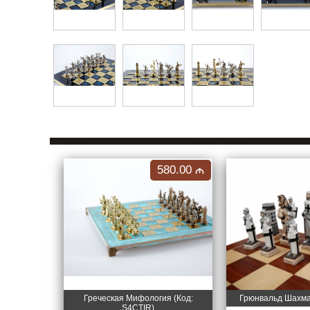
580.00
M
Греческая Мифология (Код:
Грюнвальд Шахмат
S4CTIR)