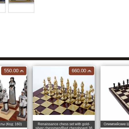
550.00
660.00
M
M
ы (Код: 160)
Renaissance chess set with gold-
Олимпийские Ш
silver chessmen/Red chessboard 36