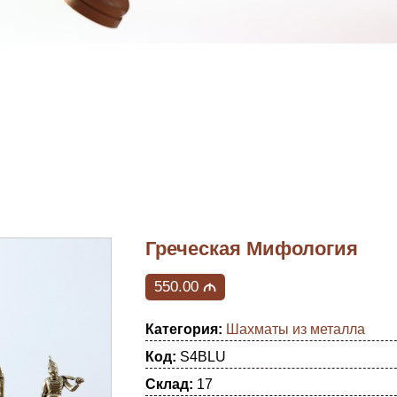
Греческая Мифология
550.00
M
Категория:
Шахматы из металла
Код:
S4BLU
Склад:
17