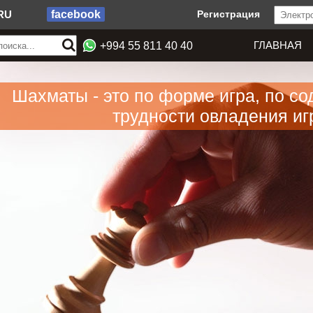
RU
facebook
Регистрация
ГЛАВНАЯ
+994 55 811 40 40
Шахматы - это по форме игра, по со
трудности овладения игр