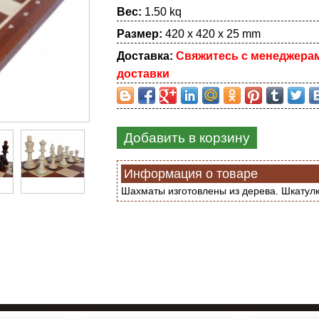
Вес:
1.50 kq
Размер:
420 x 420 x 25 mm
Доставка:
Свяжитесь с менеджера
доставки
Добавить в корзину
Информация о товаре
Шахматы изготовлены из дерева. Шкатул