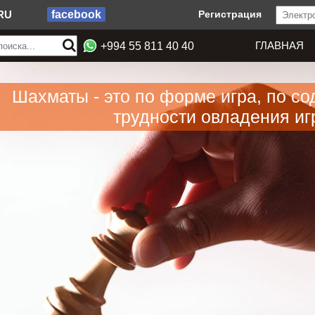
RU
facebook
Регистрация
ГЛАВНАЯ
+994 55 811 40 40
Шахматы - это по форме игра, по со
трудности овладения игр