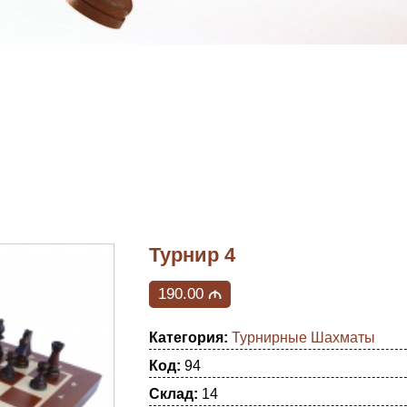
Турнир 4
190.00
M
Категория:
Турнирные Шахматы
Код:
94
Склад:
14