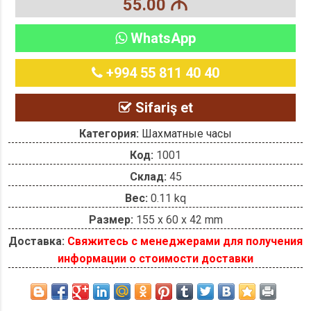
55.00
M
WhatsApp
+994 55 811 40 40
Sifariş et
Категория:
Шахматные часы
Код:
1001
Склад:
45
Вес:
0.11 kq
Размер:
155 x 60 x 42 mm
Доставка:
Свяжитесь с менеджерами для получения
информации о стоимости доставки