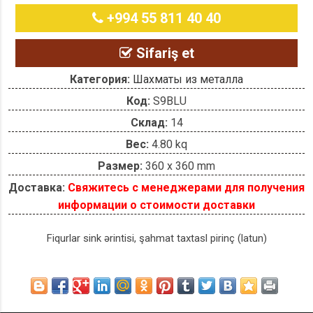
+994 55 811 40 40
Sifariş et
Категория:
Шахматы из металла
Код:
S9BLU
Склад:
14
Вес:
4.80 kq
Размер:
360 x 360 mm
Доставка:
Свяжитесь с менеджерами для получения
информации о стоимости доставки
Fiqurlar sink ərintisi, şahmat taxtasl pirinç (latun)