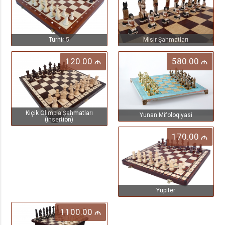
Turnir 5
Misir Şahmatları
120.00
580.00
M
M
Kiçik Olimpia Şahmatları
Yunan Mifoloqiyasi
(insertion)
170.00
M
Yupiter
1100.00
M