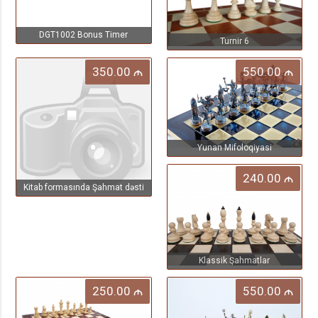
DGT1002 Bonus Timer
Turnir 6
350.00
550.00
M
M
Yunan Mifoloqiyasi
240.00
M
Kitab formasında Şahmat dəsti
Klassik Şahmatlar
250.00
550.00
M
M