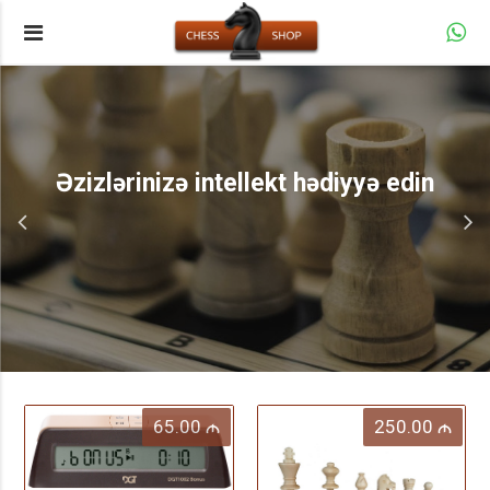
Əzizlərinizə intellekt hədiyyə edin
65.00
250.00
M
M