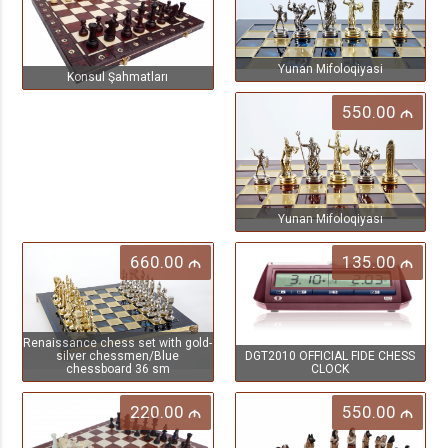
Yunan Mifoloqiyasi
Konsul Şahmatları
550.00
M
Yunan Mifoloqiyası
660.00
135.00
M
M
Renaissance chess set with gold-
silver chessmen/Blue
DGT2010 OFFICIAL FIDE CHESS
chessboard 36 sm
CLOCK
220.00
550.00
M
M