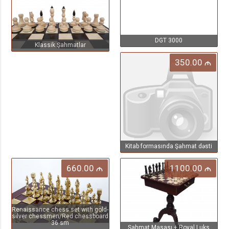
DGT 3000
Klassik Şahmatlar
350.00
M
Kitab formasında Şahmat dəsti
660.00
1100.00
M
M
Renaissance chess set with gold-
silver chessmen/Red chessboard
36 sm
Şahmat Masası + Royal Luks