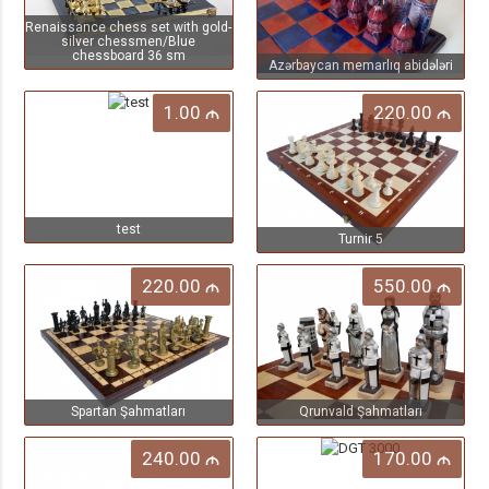
Renaissance chess set with gold-
silver chessmen/Blue
chessboard 36 sm
Azərbaycan memarlıq abidələri
1.00
220.00
M
M
test
Turnir 5
220.00
550.00
M
M
Spartan Şahmatları
Qrunvald Şahmatları
240.00
170.00
M
M