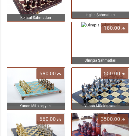
İngilis Şahmatları
Konsul Şahmatları
180.00
M
Olimpia Şahmatları
580.00
550.00
M
M
Yunan Mifoloqiyasi
Yunan Mifoloqiyasi
660.00
3500.00
M
M