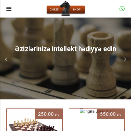
Əzizlərinizə intellekt hədiyyə edin
250.00
550.00
M
M